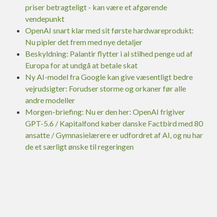
priser betragteligt - kan være et afgørende
vendepunkt
OpenAI snart klar med sit første hardwareprodukt:
Nu pipler det frem med nye detaljer
Beskyldning: Palantir flytter i al stilhed penge ud af
Europa for at undgå at betale skat
Ny AI-model fra Google kan give væsentligt bedre
vejrudsigter: Forudser storme og orkaner før alle
andre modeller
Morgen-briefing: Nu er den her: OpenAI frigiver
GPT-5.6 / Kapitalfond køber danske Factbird med 80
ansatte / Gymnasielærere er udfordret af AI, og nu har
de et særligt ønske til regeringen