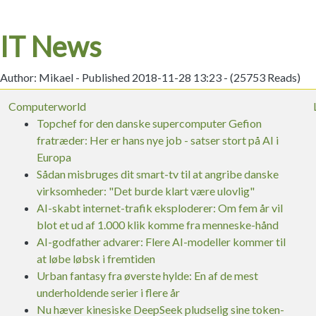
IT News
Author: Mikael - Published 2018-11-28 13:23 - (25753 Reads)
Computerworld
Topchef for den danske supercomputer Gefion
fratræder: Her er hans nye job - satser stort på AI i
Europa
Sådan misbruges dit smart-tv til at angribe danske
virksomheder: "Det burde klart være ulovlig"
AI-skabt internet-trafik eksploderer: Om fem år vil
blot et ud af 1.000 klik komme fra menneske-hånd
AI-godfather advarer: Flere AI-modeller kommer til
at løbe løbsk i fremtiden
Urban fantasy fra øverste hylde: En af de mest
underholdende serier i flere år
Nu hæver kinesiske DeepSeek pludselig sine token-